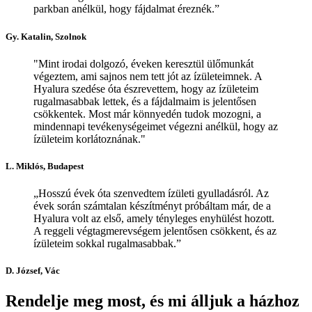
parkban anélkül, hogy fájdalmat éreznék.”
Gy. Katalin, Szolnok
"Mint irodai dolgozó, éveken keresztül ülőmunkát
végeztem, ami sajnos nem tett jót az ízületeimnek. A
Hyalura szedése óta észrevettem, hogy az ízületeim
rugalmasabbak lettek, és a fájdalmaim is jelentősen
csökkentek. Most már könnyedén tudok mozogni, a
mindennapi tevékenységeimet végezni anélkül, hogy az
ízületeim korlátoznának."
L. Miklós, Budapest
„Hosszú évek óta szenvedtem ízületi gyulladásról. Az
évek során számtalan készítményt próbáltam már, de a
Hyalura volt az első, amely tényleges enyhülést hozott.
A reggeli végtagmerevségem jelentősen csökkent, és az
ízületeim sokkal rugalmasabbak.”
D. József, Vác
Rendelje meg most, és mi álljuk a házhoz