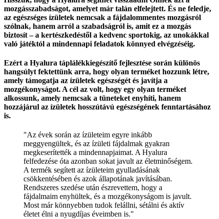
mozgásszabadságot, amelyet már talán elfelejtett.
És ne feledje,
az egészséges ízületek nemcsak a fájdalommentes mozgásról
szólnak, hanem arról a szabadságról is, amit ez a mozgás
biztosít – a kertészkedéstől a kedvenc sportokig, az unokákkal
való játéktól a mindennapi feladatok könnyed elvégzéséig.
Ezért a Hyalura táplálékkiegészítő fejlesztése során különös
hangsúlyt fektettünk arra, hogy olyan terméket hozzunk létre,
amely támogatja az ízületek egészségét és javítja a
mozgékonyságot.
A cél az volt, hogy egy olyan terméket
alkossunk, amely nemcsak a tüneteket enyhíti, hanem
hozzájárul az ízületek hosszútávú egészségének fenntartásához
is.
"Az évek során az ízületeim egyre inkább
meggyengültek, és az ízületi fájdalmak gyakran
megkeserítették a mindennapjaimat. A Hyalura
felfedezése óta azonban sokat javult az életminőségem.
A termék segített az ízületeim gyulladásának
csökkentésében és azok állapotának javításában.
Rendszeres szedése után észrevettem, hogy a
fájdalmaim enyhültek, és a mozgékonyságom is javult.
Most már könnyebben tudok felállni, sétálni és aktív
életet élni a nyugdíjas éveimben is."