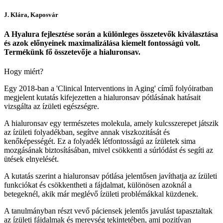
J. Klára, Kaposvár
A Hyalura fejlesztése során a különleges összetevők kiválasztása
és azok előnyeinek maximalizálása kiemelt fontosságú volt.
Termékünk fő összetevője a hialuronsav.
Hogy miért?
Egy 2018-ban a 'Clinical Interventions in Aging' című folyóiratban
megjelent kutatás kifejezetten a hialuronsav pótlásának hatásait
vizsgálta az ízületi egészségre.
A hialuronsav egy természetes molekula, amely kulcsszerepet játszik
az ízületi folyadékban, segítve annak viszkozitását és
kenőképességét.
Ez a folyadék létfontosságú az ízületek sima
mozgásának biztosításában, mivel csökkenti a súrlódást és segíti az
ütések elnyelését.
A kutatás szerint
a hialuronsav pótlása jelentősen javíthatja az ízületi
funkciókat és csökkentheti a fájdalmat
, különösen azoknál a
betegeknél, akik már meglévő ízületi problémákkal küzdenek.
A tanulmányban részt vevő páciensek
jelentős javulást tapasztaltak
az ízületi fájdalmak és merevség tekintetében
, ami pozitívan