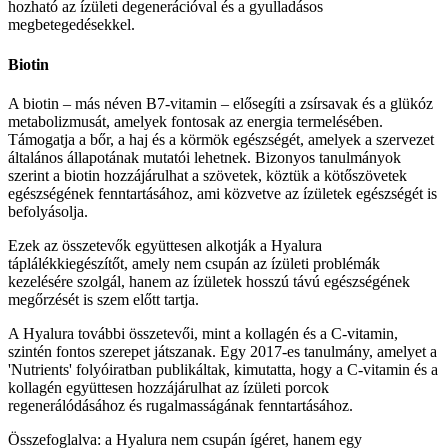
hozható az ízületi degenerációval és a gyulladásos
megbetegedésekkel.
Biotin
A biotin – más néven B7-vitamin – elősegíti a zsírsavak és a glükóz
metabolizmusát, amelyek fontosak az energia termelésében.
Támogatja a bőr, a haj és a körmök egészségét, amelyek a szervezet
általános állapotának mutatói lehetnek. Bizonyos tanulmányok
szerint a biotin hozzájárulhat a szövetek, köztük a kötőszövetek
egészségének fenntartásához, ami közvetve az ízületek egészségét is
befolyásolja.
Ezek az összetevők együttesen alkotják a Hyalura
táplálékkiegészítőt, amely nem csupán az ízületi problémák
kezelésére szolgál, hanem az ízületek hosszú távú egészségének
megőrzését is szem előtt tartja.
A Hyalura további összetevői, mint a kollagén és a C-vitamin,
szintén fontos szerepet játszanak.
Egy 2017-es tanulmány, amelyet a
'Nutrients' folyóiratban publikáltak, kimutatta, hogy a C-vitamin és a
kollagén együttesen hozzájárulhat az ízületi porcok
regenerálódásához és rugalmasságának fenntartásához.
Összefoglalva: a Hyalura nem csupán ígéret, hanem egy