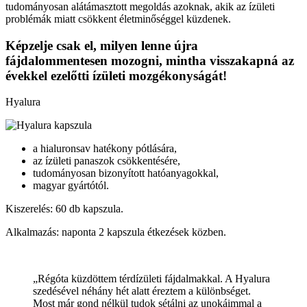
tudományosan alátámasztott megoldás
azoknak, akik az ízületi
problémák miatt csökkent életminőséggel küzdenek.
Képzelje csak el, milyen lenne újra
fájdalommentesen mozogni, mintha visszakapná az
évekkel ezelőtti ízületi mozgékonyságát!
Hyalura
a hialuronsav hatékony pótlására,
az ízületi panaszok csökkentésére,
tudományosan bizonyított hatóanyagokkal,
magyar gyártótól.
Kiszerelés: 60 db kapszula.
Alkalmazás: naponta 2 kapszula étkezések közben.
„Régóta küzdöttem térdízületi fájdalmakkal. A Hyalura
szedésével néhány hét alatt éreztem a különbséget.
Most már gond nélkül tudok sétálni az unokáimmal a