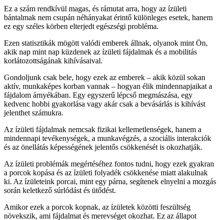
Ez a szám rendkívül magas, és rámutat arra, hogy az ízületi
bántalmak nem csupán néhányakat érintő különleges esetek, hanem
ez egy széles körben elterjedt egészségi probléma.
Ezen statisztikák mögött valódi emberek állnak, olyanok mint Ön,
akik nap mint nap küzdenek az ízületi fájdalmak és a mobilitás
korlátozottságának kihívásaival.
Gondoljunk csak bele, hogy ezek az emberek – akik közül sokan
aktív, munkaképes korban vannak – hogyan élik mindennapjaikat a
fájdalom árnyékában. Egy egyszerű lépcső megmászása, egy
kedvenc hobbi gyakorlása vagy akár csak a bevásárlás is kihívást
jelenthet számukra.
Az ízületi fájdalmak nemcsak fizikai kellemetlenségek, hanem a
mindennapi tevékenységek, a munkavégzés, a szociális interakciók
és az önellátás képességének jelentős csökkenését is okozhatják.
Az ízületi problémák megértéséhez fontos tudni, hogy ezek gyakran
a porcok kopása és az ízületi folyadék csökkenése miatt alakulnak
ki. Az ízületeink porcai, mint egy párna, segítenek elnyelni a mozgás
során keletkező súrlódást és ütődést.
Amikor ezek a porcok kopnak, az ízületek közötti feszültség
növekszik, ami fájdalmat és merevséget okozhat. Ez az állapot