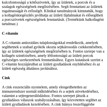
kulcsfontosságú a kötőszövetek, így az ízületek, a porcok és a
szalagok egészségének megőrzésében. Segít fenntartani az ízületek
rugalmasságát és erősségét. Klinikai tanulmányok kimutatták, hogy
a kollagénkiegészítés javíthatja az ízületi fájdalmakat és elősegítheti
a porcszövetek egészségének fenntartását. (Termékünk halkollagént
tartalmaz.)
C-vitamin
A C-vitamin antioxidáns tulajdonságokkal rendelkezik, amelyek
segíthetnek a szabad gyökök okozta sejtkárosodás csökkentésében,
így az ízületek egészségének megőrzésében is. Fontos szerepe van a
kollagén szintézisében, amely létfontosságú az ízületi porcok
egészséges szerkezetének fenntartásához. Egyes kutatások szerint a
C-vitamin hozzájárulhat az ízületi gyulladások enyhítéséhez és az
ízületi egészség általános javításához.
Cink
A cink esszenciális nyomelem, amely elengedhetetlen az
immunrendszer normál működéséhez és a sejtek növekedéséhez,
valamint a sejtregenerálódáshoz. Fontos szerepet játszik a
gyulladásos válaszok szabályozásában, így közvetetten segíthet az
ízületi gyulladások kezelésében. A cink hiánya összefüggésbe