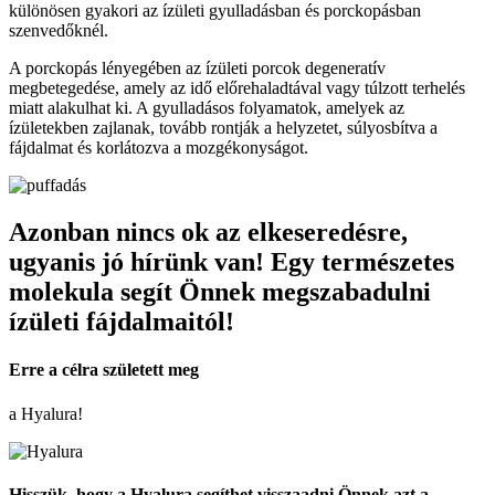
különösen gyakori az ízületi gyulladásban és porckopásban
szenvedőknél.
A porckopás lényegében az ízületi porcok degeneratív
megbetegedése, amely az idő előrehaladtával vagy túlzott terhelés
miatt alakulhat ki. A gyulladásos folyamatok, amelyek az
ízületekben zajlanak, tovább rontják a helyzetet, súlyosbítva a
fájdalmat és korlátozva a mozgékonyságot.
Azonban nincs ok az elkeseredésre,
ugyanis jó hírünk van! Egy természetes
molekula segít Önnek megszabadulni
ízületi fájdalmaitól!
Erre a célra született meg
a Hyalura!
Hisszük, hogy a Hyalura segíthet visszaadni Önnek azt a