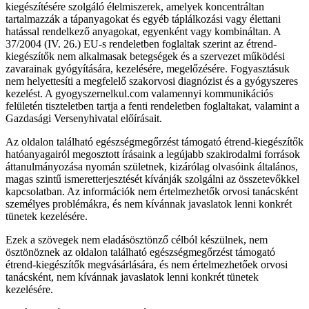
kiegészítésére szolgáló élelmiszerek, amelyek koncentráltan
tartalmazzák a tápanyagokat és egyéb táplálkozási vagy élettani
hatással rendelkező anyagokat, egyenként vagy kombináltan. A
37/2004 (IV. 26.) EU-s rendeletben foglaltak szerint az étrend-
kiegészítők nem alkalmasak betegségek és a szervezet működési
zavarainak gyógyítására, kezelésére, megelőzésére. Fogyasztásuk
nem helyettesíti a megfelelő szakorvosi diagnózist és a gyógyszeres
kezelést. A gyogyszernelkul.com valamennyi kommunikációs
felületén tiszteletben tartja a fenti rendeletben foglaltakat, valamint a
Gazdasági Versenyhivatal előírásait.
Az oldalon található egészségmegőrzést támogató étrend-kiegészítők
hatóanyagairól megosztott írásaink a legújabb szakirodalmi források
áttanulmányozása nyomán születnek, kizárólag olvasóink általános,
magas szintű ismeretterjesztését kívánják szolgálni az összetevőkkel
kapcsolatban. Az információk nem értelmezhetők orvosi tanácsként
személyes problémákra, és nem kívánnak javaslatok lenni konkrét
tünetek kezelésére.
Ezek a szövegek nem eladásösztönző célból készülnek, nem
ösztönöznek az oldalon található egészségmegőrzést támogató
étrend-kiegészítők megvásárlására, és nem értelmezhetőek orvosi
tanácsként, nem kívánnak javaslatok lenni konkrét tünetek
kezelésére.