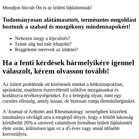
Mondjon búcsút Ön is az ízületi fájdalomnak!
Tudományosan alátámasztott, természetes megoldást
hoztunk a szabad és mozgékony mindennapokért!
Nehezen megy a lépcsőzés?
Szinte alig tud már lehajolni?
Reggelente merevek az ízületei?
Ha a fenti kérdések bármelyikére igennel
válaszolt, kérem olvasson tovább!
Az ízületi problémák ott kísértenek minket a hétköznapokban,
apránként, majdnem észrevétlenül szűkítve mozgásunkat és
korlátozva tevékenységeinket. Ez a betegség olyan, mint egy
csendes ellenség, amely lassan, de biztosan rontja életminőségünket.
A 'Journal of Arthritis and Rheumatology' nemrégiben közzétett
tanulmánya rávilágít arra a meglepő tényre, hogy a felnőtt lakosság
körülbelül 20%-a szenved valamilyen formában ízületi fájdalomtól
élete során, különösen igaz ez a 45 éves vagy annál idősebb
korosztályra.