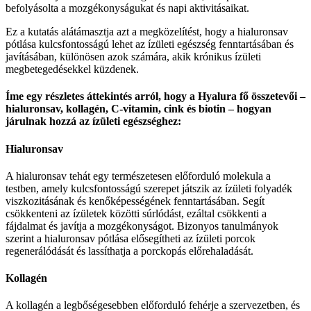
befolyásolta a mozgékonyságukat és napi aktivitásaikat.
Ez a kutatás alátámasztja azt a megközelítést, hogy
a hialuronsav
pótlása kulcsfontosságú lehet az ízületi egészség fenntartásában és
javításában
, különösen azok számára, akik krónikus ízületi
megbetegedésekkel küzdenek.
Íme egy részletes áttekintés arról, hogy a Hyalura fő összetevői –
hialuronsav, kollagén, C-vitamin, cink és biotin – hogyan
járulnak hozzá az ízületi egészséghez:
Hialuronsav
A hialuronsav tehát egy természetesen előforduló molekula a
testben, amely kulcsfontosságú szerepet játszik az ízületi folyadék
viszkozitásának és kenőképességének fenntartásában. Segít
csökkenteni az ízületek közötti súrlódást, ezáltal csökkenti a
fájdalmat és javítja a mozgékonyságot. Bizonyos tanulmányok
szerint a hialuronsav pótlása elősegítheti az ízületi porcok
regenerálódását és lassíthatja a porckopás előrehaladását.
Kollagén
A kollagén a legbőségesebben előforduló fehérje a szervezetben, és