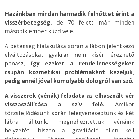
Hazánkban minden harmadik felnőttet érint a
visszérbetegség,
de 70 felett már minden
második ember küzd vele.
A betegség kialakulása során a lábon jelentkező
elváltozásokat gyakran nem kíséri érezhető
panasz,
így ezeket a rendellenességeket
csupán kozmetikai problémaként kezeljük,
pedig ennél jóval komolyabb dologról van szó.
A visszerek (vénák) feladata az elhasznált vér
visszaszállítása a szív felé.
Amikor
törzsfejlődésünk során felegyenesedtünk és két
lábra álltunk, megnehezítettük vénáink
helyzetét, hiszen a gravitáció ellen kell