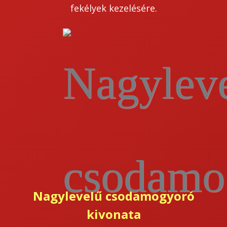
fekélyek kezelésére.
Nagylevelű csodamogyoró
kivonata