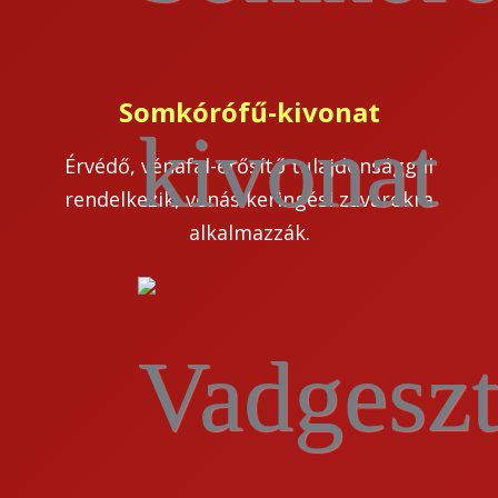
Somkórófű-kivonat
Érvédő, vénafal-erősítő tulajdonsággal
rendelkezik, vénás keringési zavarokra
alkalmazzák.