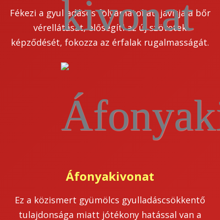
Fékezi a gyulladásos folyamatokat, javítja a bőr
vérellátását, elősegíti az új szövetek
képződését, fokozza az érfalak rugalmasságát.
Áfonyakivonat
Ez a közismert gyümölcs gyulladáscsökkentő
tulajdonsága miatt jótékony hatással van a