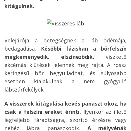
kitágulnak.
Velejárója a betegségnek a láb ödémája,
bedagadása.
Későbbi fázisban a bőrfelszín
megkeményedik, elszíneződik,
viszkető
ekcémás kiütések jelennek meg rajta. A rossz
keringésű bőr begyulladhat, és súlyosabb
esetben kialakulnak a nem gyógyuló
lábszárfekélyek.
A visszerek kitágulása kevés panaszt okoz, ha
csak a felszíni ereket érinti.
Ilyenkor az illető
legfeljebb fáradtságra, szorító érzésre vagy
nehéz lábra panaszkodik.
A mélyvénák