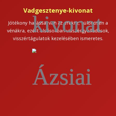
Vadgesztenye-kivonat
Jótékony hatással van az erekre, különösen a
vénákra, ezért elsősorban visszérgyulladások,
visszértágulatok kezelésében ismeretes.