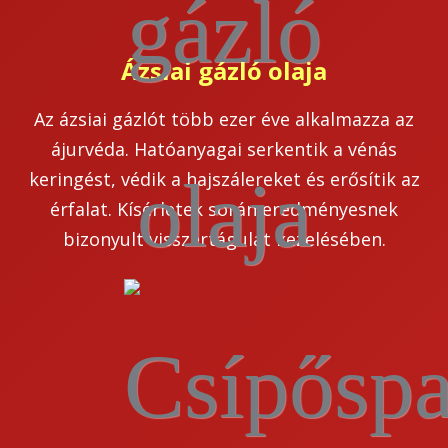
Ázsiai gázló olaja
Az ázsiai gázlót több ezer éve alkalmazza az
ájurvéda. Hatóanyagai serkentik a vénás
keringést, védik a hajszálereket és erősítik az
érfalat. Kísérletek során eredményesnek
bizonyult visszértágulat kezelésében.