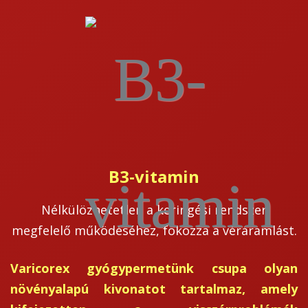
B3-vitamin
Nélkülözhetetlen a keringési rendszer
megfelelő működéséhez, fokozza a véráramlást.
Varicorex gyógypermetünk csupa olyan
növényalapú kivonatot tartalmaz, amely