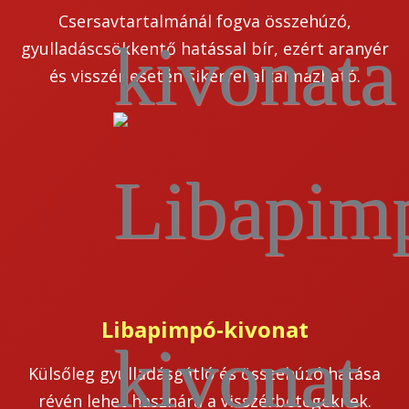
Csersavtartalmánál fogva összehúzó,
gyulladáscsökkentő hatással bír, ezért aranyér
és visszér esetén sikerrel alkalmazható.
Libapimpó-kivonat
Külsőleg gyulladásgátló és összehúzó hatása
révén lehet hasznára a visszérbetegeknek.