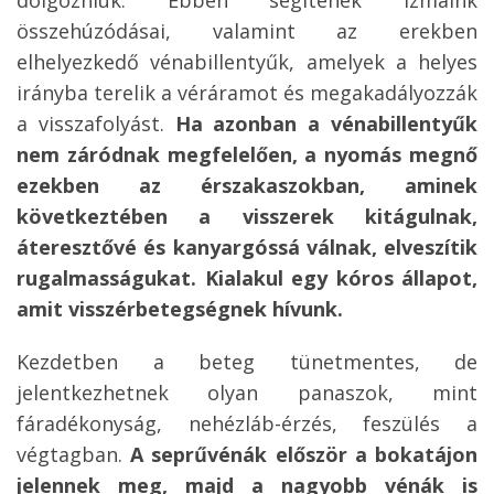
dolgozniuk. Ebben segítenek izmaink
összehúzódásai, valamint az erekben
elhelyezkedő vénabillentyűk, amelyek a helyes
irányba terelik a véráramot és megakadályozzák
a visszafolyást.
Ha azonban a vénabillentyűk
nem záródnak megfelelően, a nyomás megnő
ezekben az érszakaszokban, aminek
következtében a visszerek kitágulnak,
áteresztővé és kanyargóssá válnak, elveszítik
rugalmasságukat. Kialakul egy kóros állapot,
amit visszérbetegségnek hívunk.
Kezdetben a beteg tünetmentes, de
jelentkezhetnek olyan panaszok, mint
fáradékonyság, nehézláb-érzés, feszülés a
végtagban.
A seprűvénák először a bokatájon
jelennek meg, majd a nagyobb vénák is