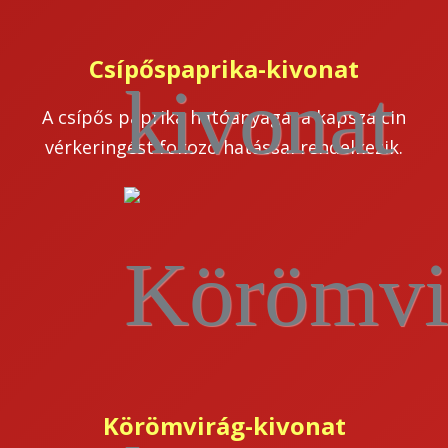
Csípőspaprika-kivonat
A csípős paprika hatóanyaga, a kapszaicin
vérkeringést fokozó hatással rendelkezik.
Körömvirág-kivonat