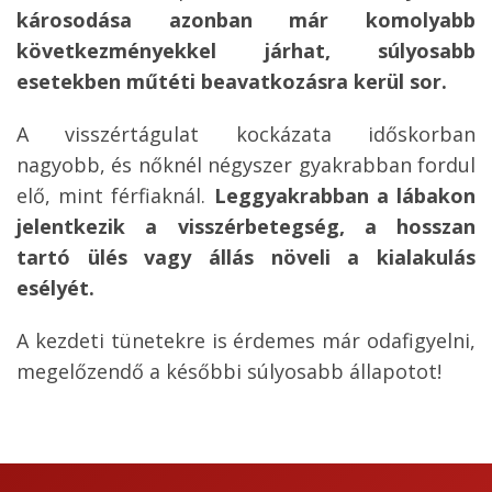
károsodása azonban már komolyabb
következményekkel járhat, súlyosabb
esetekben műtéti beavatkozásra kerül sor.
A visszértágulat kockázata időskorban
nagyobb, és nőknél négyszer gyakrabban fordul
elő, mint férfiaknál.
Leggyakrabban a lábakon
jelentkezik a visszérbetegség, a hosszan
tartó ülés vagy állás növeli a kialakulás
esélyét.
A kezdeti tünetekre is érdemes már odafigyelni,
megelőzendő a későbbi súlyosabb állapotot!