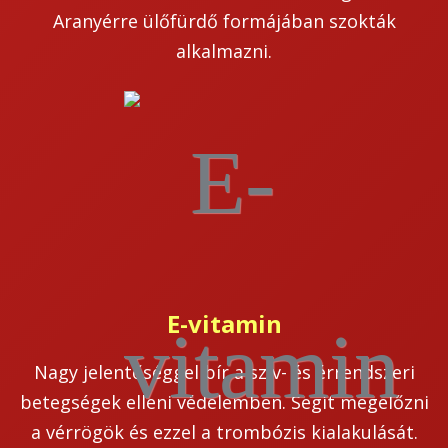
Aranyérre ülőfürdő formájában szokták
alkalmazni.
E-vitamin
Nagy jelentőséggel bír a szív- és érrendszeri
betegségek elleni védelemben. Segít megelőzni
a vérrögök és ezzel a trombózis kialakulását.