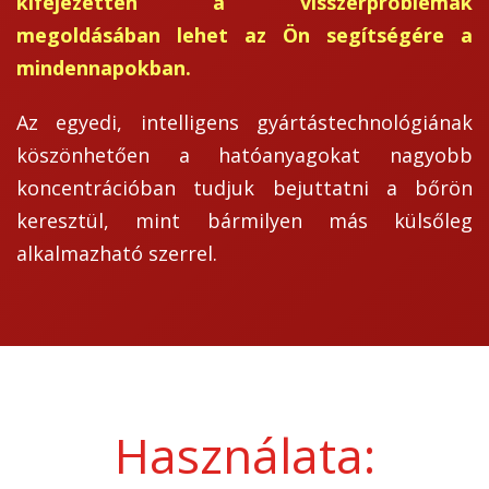
kifejezetten a visszérproblémák
megoldásában lehet az Ön segítségére a
mindennapokban.
Az egyedi, intelligens gyártástechnológiának
köszönhetően a hatóanyagokat nagyobb
koncentrációban tudjuk bejuttatni a bőrön
keresztül, mint bármilyen más külsőleg
alkalmazható szerrel.
Használata: