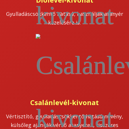
Gyulladáscsökkentő hatású, használják aranyér
kezelésére is.
Csalánlevél-kivonat
Vértisztító, gyulladáscsökkentő hatású növény,
külsőleg ajánlják vérző aranyerek, visszeres