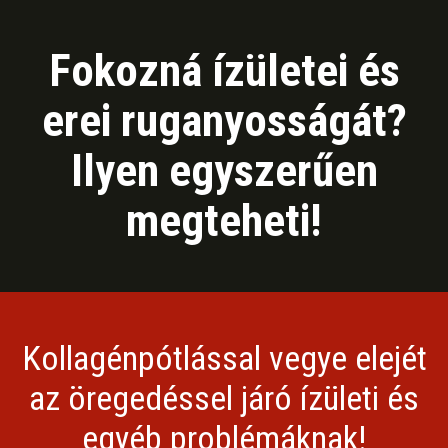
Fokozná ízületei és
erei ruganyosságát?
Ilyen egyszerűen
megteheti!
Kollagénpótlással vegye elejét
az öregedéssel járó ízületi és
egyéb problémáknak!