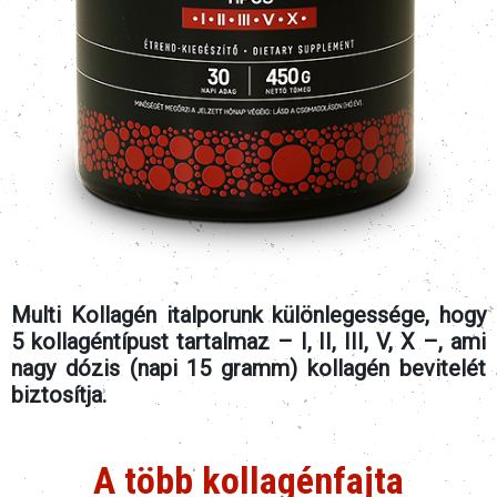
Multi Kollagén italporunk különlegessége, hogy
5 kollagéntípust tartalmaz – I, II, III, V, X –, ami
nagy dózis (napi 15 gramm) kollagén bevitelét
biztosítja.
A több kollagénfajta