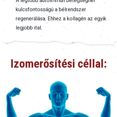
A legtöbb autoimmun betegségnél
kulcsfontosságú a bélrendszer
regenerálása. Ehhez a kollagén az egyik
legjobb ital.
Izomerősítési céllal: