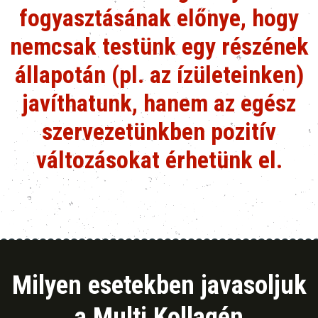
fogyasztásának előnye, hogy
nemcsak testünk egy részének
állapotán (pl. az ízületeinken)
javíthatunk, hanem az egész
szervezetünkben pozitív
változásokat érhetünk el.
Milyen esetekben javasoljuk
a Multi Kollagén