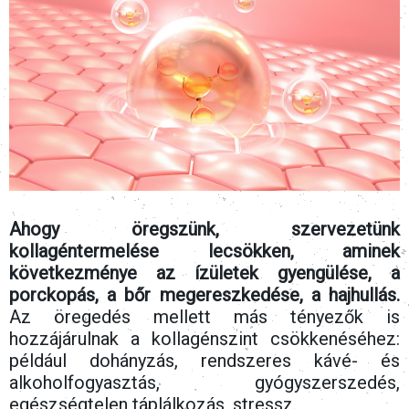
Ahogy öregszünk, szervezetünk
kollagéntermelése lecsökken, aminek
következménye az ízületek gyengülése, a
porckopás, a bőr megereszkedése, a hajhullás.
Az öregedés mellett más tényezők is
hozzájárulnak a kollagénszint csökkenéséhez:
például dohányzás, rendszeres kávé- és
alkoholfogyasztás, gyógyszerszedés,
egészségtelen táplálkozás, stressz.