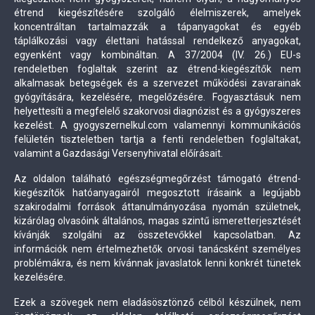
étrend kiegészítésére szolgáló élelmiszerek, amelyek
koncentráltan tartalmazzák a tápanyagokat és egyéb
táplálkozási vagy élettani hatással rendelkező anyagokat,
egyenként vagy kombináltan. A 37/2004 (IV. 26.) EU-s
rendeletben foglaltak szerint az étrend-kiegészítők nem
alkalmasak betegségek és a szervezet működési zavarainak
gyógyítására, kezelésére, megelőzésére. Fogyasztásuk nem
helyettesíti a megfelelő szakorvosi diagnózist és a gyógyszeres
kezelést. A gyogyszernelkul.com valamennyi kommunikációs
felületén tiszteletben tartja a fenti rendeletben foglaltakat,
valamint a Gazdasági Versenyhivatal előírásait.
Az oldalon található egészségmegőrzést támogató étrend-
kiegészítők hatóanyagairól megosztott írásaink a legújabb
szakirodalmi források áttanulmányozása nyomán születnek,
kizárólag olvasóink általános, magas szintű ismeretterjesztését
kívánják szolgálni az összetevőkkel kapcsolatban. Az
információk nem értelmezhetők orvosi tanácsként személyes
problémákra, és nem kívánnak javaslatok lenni konkrét tünetek
kezelésére.
Ezek a szövegek nem eladásösztönző célból készülnek, nem