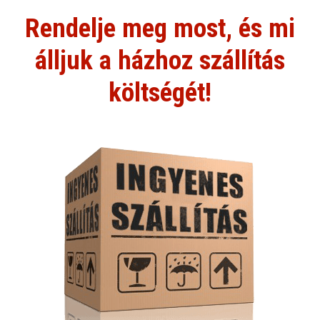
Rendelje meg most, és mi
álljuk a házhoz szállítás
költségét!