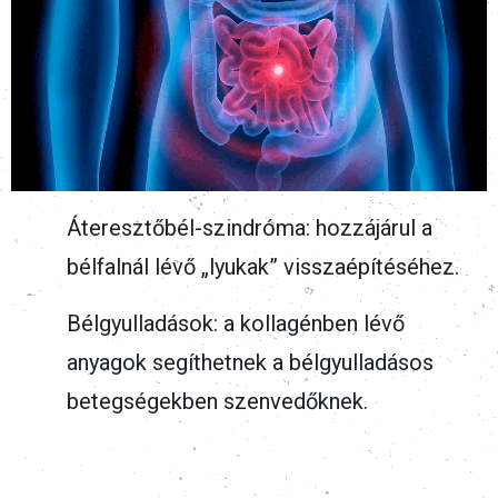
Áteresztőbél-szindróma: hozzájárul a
bélfalnál lévő „lyukak” visszaépítéséhez.
Bélgyulladások: a kollagénben lévő
anyagok segíthetnek a bélgyulladásos
betegségekben szenvedőknek.