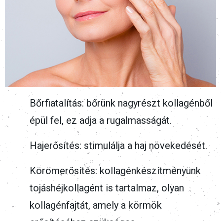
Bőrfiatalítás: bőrünk nagyrészt kollagénből
épül fel, ez adja a rugalmasságát.
Hajerősítés: stimulálja a haj növekedését.
Körömerősítés: kollagénkészítményünk
tojáshéjkollagént is tartalmaz, olyan
kollagénfajtát, amely a körmök