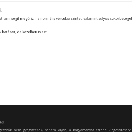
ú.
ást, ami segít megőrizni a normális vércukorszintet, valamint súlyos cukorbeteg
hatásait, de kezelheti is azt.
től
gészítők nem gyógyszerek, hanem olyan, a hagyományos étrend kiegészítésére 