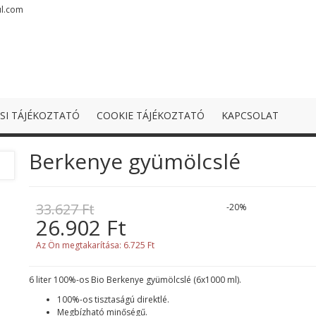
ul.com
SI TÁJÉKOZTATÓ
COOKIE TÁJÉKOZTATÓ
KAPCSOLAT
Berkenye gyümölcslé
33.627 Ft
-20%
26.902 Ft
Az Ön megtakarítása:
6.725 Ft
6 liter 100%-os Bio Berkenye gyümölcslé (6x1000 ml).
100%-os tisztaságú direktlé.
Megbízható minőségű.