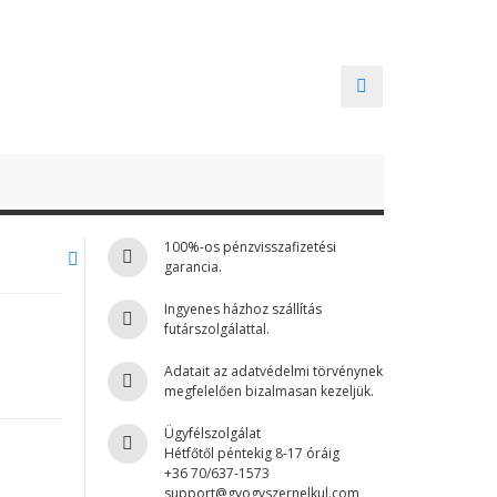
100%-os pénzvisszafizetési
garancia.
Ingyenes házhoz szállítás
futárszolgálattal.
Adatait az adatvédelmi törvénynek
megfelelően bizalmasan kezeljük.
Ügyfélszolgálat
Hétfőtől péntekig 8-17 óráig
+36 70/637-1573
support@gyogyszernelkul.com