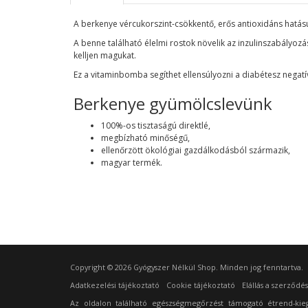
A berkenye vércukorszint-csökkentő, erős antioxidáns hatás
A benne található élelmi rostok növelik az inzulinszabályoz
kelljen magukat.
Ez a vitaminbomba segíthet ellensúlyozni a diabétesz negatív 
Berkenye gyümölcslevünk
100%-os tisztaságú direktlé,
megbízható minőségű,
ellenőrzött ökológiai gazdálkodásból származik,
magyar termék.
Copyright © 2026 Gyógyszer Nélkül Shop. Minden jog fenntartva.
Adatkezelési tájékoztató
Cookie tájékoztató
Elállás a szerződés
Az oldalon található egészségmegőrzést támogató étrend-kie