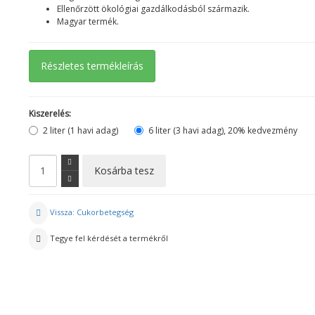
Ellenőrzött ökológiai gazdálkodásból származik.
Magyar termék.
Részletes termékleírás
Kiszerelés:
2 liter (1 havi adag)
6 liter (3 havi adag), 20% kedvezmény
Vissza: Cukorbetegség
Tegye fel kérdését a termékről