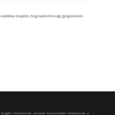
ek esetében megelőzi, hogy injekciózni vagy gyógyszerezni
szolgáló élelmiszerek, amelyek koncentráltan tartalmazzák a