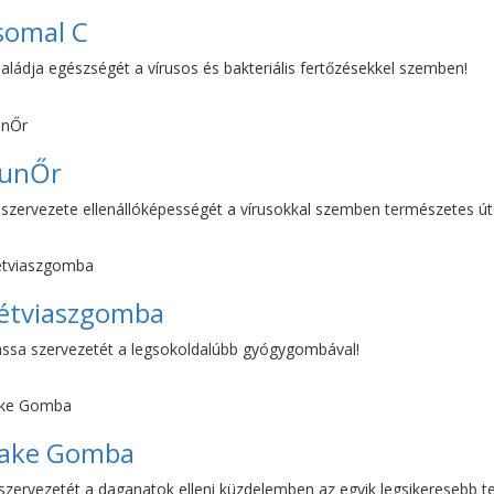
somal C
aládja egészségét a vírusos és bakteriális fertőzésekkel szemben!
unŐr
 szervezete ellenállóképességét a vírusokkal szemben természetes út
étviaszgomba
sa szervezetét a legsokoldalúbb gyógygombával!
take Gomba
szervezetét a daganatok elleni küzdelemben az egyik legsikeresebb t