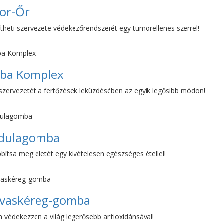
or-Őr
ítheti szervezete védekezőrendszerét egy tumorellenes szerrel!
ba Komplex
 szervezetét a fertőzések leküzdésében az egyik legősibb módon!
dulagomba
ítsa meg életét egy kivételesen egészséges étellel!
vaskéreg-gomba
n védekezzen a világ legerősebb antioxidánsával!