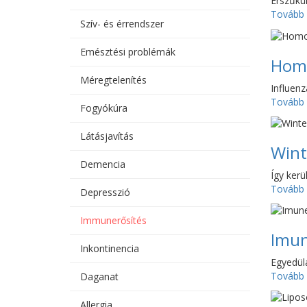
Érszűkül
Tovább
Szív- és érrendszer
Emésztési problémák
Homo
Méregtelenítés
Influen
Tovább
Fogyókúra
Látásjavítás
Wint
Demencia
Így kerü
Tovább
Depresszió
Immunerősítés
Imu
Inkontinencia
Egyedülá
Tovább
Daganat
Allergia