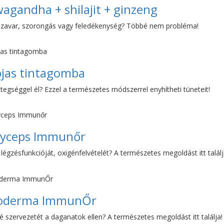
agandha + shilajit + ginzeng
avar, szorongás vagy feledékenység? Többé nem probléma!
jas tintagomba
egséggel él? Ezzel a természetes módszerrel enyhítheti tüneteit!
yceps Immunőr
 légzésfunkcióját, oxigénfelvételét? A természetes megoldást itt találj
oderma ImmunŐr
é szervezetét a daganatok ellen? A természetes megoldást itt találja!