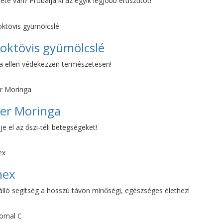
ete van? Próbálja ki az egyik legjobb értisztítót!
ktövis gyümölcslé
za ellen védekezzen természetesen!
er Moringa
lje el az őszi-téli betegségeket!
nex
lló segítség a hosszú távon minőségi, egészséges élethez!