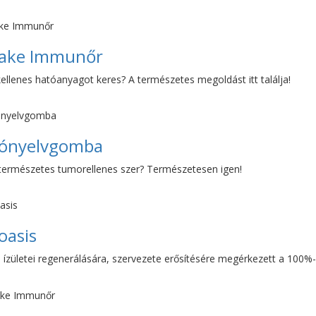
take Immunőr
ellenes hatóanyagot keres? A természetes megoldást itt találja!
ónyelvgomba
 természetes tumorellenes szer? Természetesen igen!
oasis
 ízületei regenerálására, szervezete erősítésére megérkezett a 100%