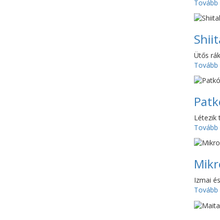
Tovább
Shii
Ütős rák
Tovább
Patk
Létezik
Tovább
Mikr
Izmai és
Tovább