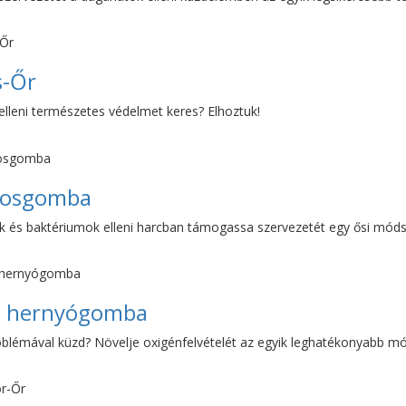
s-Őr
elleni természetes védelmet keres? Elhoztuk!
rosgomba
k és baktériumok elleni harcban támogassa szervezetét egy ősi módsz
i hernyógomba
blémával küzd? Növelje oxigénfelvételét az egyik leghatékonyabb m