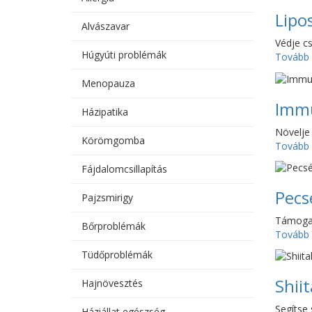
Lipo
Alvászavar
Védje cs
Húgyúti problémák
Tovább
Menopauza
Imm
Házipatika
Növelje
Körömgomba
Tovább
Fájdalomcsillapítás
Pecs
Pajzsmirigy
Támogas
Bőrproblémák
Tovább
Tüdőproblémák
Shii
Hajnövesztés
Segítse 
Háziállat egészség