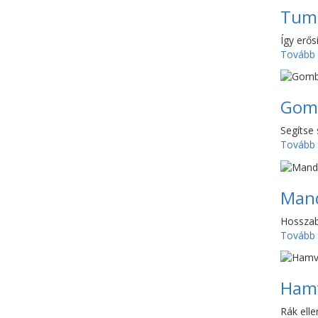
Tum
Így erős
Tovább
Gom
Segítse
Tovább
Man
Hosszabb
Tovább
Ham
Rák elle