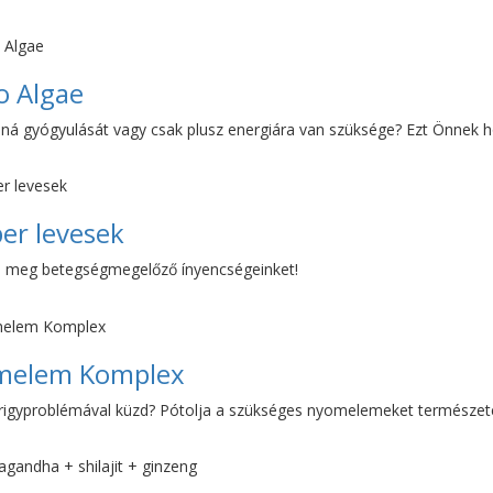
o Algae
aná gyógyulását vagy csak plusz energiára van szüksége? Ezt Önnek h
er levesek
a meg betegségmegelőző ínyencségeinket!
melem Komplex
rigyproblémával küzd? Pótolja a szükséges nyomelemeket természete