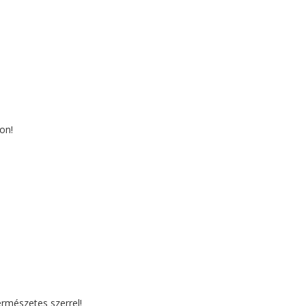
on!
ermészetes szerrel!