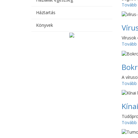
Tovább
Háztartás
Könyvek
Víru
Vírusok 
Tovább
Bok
A víruso
Tovább
Kína
Tüdőpro
Tovább