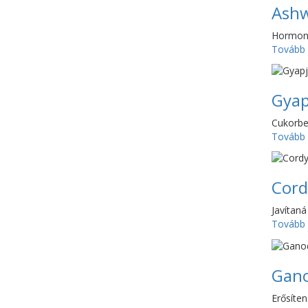
Ashw
Hormonz
Tovább
Gyap
Cukorbet
Tovább
Cord
Javítaná
Tovább
Gan
Erősíten