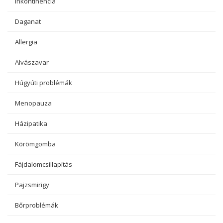
Inkontinencia
Daganat
Allergia
Alvászavar
Húgyúti problémák
Menopauza
Házipatika
Körömgomba
Fájdalomcsillapítás
Pajzsmirigy
Bőrproblémák