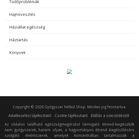
Tüdőproblémák
Hajnövesztés
Háziállat egészség
Háztartás
Könyvek
Copyright © 2026 Gyógyszer Nélkül Shop. Minden jog fenntartva.
Adatkezelési tájékoztató
Cookie tájékoztató
Elállás a szerződéstől
Az oldalon található egészségmegőrzést támogató étrend-kiegészítők
nem gyógyszerek, hanem olyan, a hagyományos étrend kiegészítésére
szolgáló élelmiszerek, amelyek koncentráltan tartalmazzák a