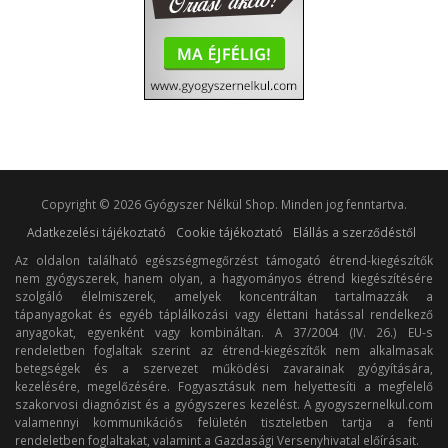
Copyright © 2026 Gyógyszer Nélkül Shop. Minden jog fenntartva.
Adatkezelési tájékoztató
Cookie tájékoztató
Elállás a szerződéstől
Az oldalon található egészségmegőrzést támogató étrend-kiegészítők
nem gyógyszerek, hanem olyan, a hagyományos étrend kiegészítésére
szolgáló élelmiszerek, amelyek koncentráltan tartalmazzák a
tápanyagokat és egyéb táplálkozási vagy élettani hatással rendelkező
anyagokat, egyenként vagy kombináltan. A 37/2004 (IV. 26.) EU-s
rendeletben foglaltak szerint az étrend-kiegészítők nem alkalmasak
betegségek és a szervezet működési zavarainak gyógyítására,
kezelésére, megelőzésére. Fogyasztásuk nem helyettesíti a megfelelő
szakorvosi diagnózist és a gyógyszeres kezelést. A gyogyszernelkul.com
valamennyi kommunikációs felületén tiszteletben tartja a fenti
rendeletben foglaltakat, valamint a Gazdasági Versenyhivatal előírásait.