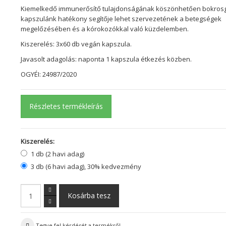
Kiemelkedő immunerősítő tulajdonságának köszönhetően bokro
kapszulánk hatékony segítője lehet szervezetének a betegségek
megelőzésében és a kórokozókkal való küzdelemben.
Kiszerelés: 3x60 db vegán kapszula.
Javasolt adagolás: naponta 1 kapszula étkezés közben.
OGYÉI: 24987/2020
Részletes termékleírás
Kiszerelés:
1 db (2 havi adag)
3 db (6 havi adag), 30% kedvezmény
Tegye fel kérdését a termékről