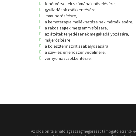
fehérvérsejtek számának növelésére,
gyulladások csökkentésére,
immunerősítésre,
a kemoterápia mellékhatásainak mérséklésére,
a rákos sejtek megsemmisítésére,
az áttétek terjedésének megakadályozására,
májerősítésre,
a koleszterinszint szabályozására,
a szív- és érrendszer védelmére,
vérnyomáscsökkentésre.
Az oldalon található egészségmegőrzést támogató étrend-ki