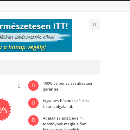
100%-os pénzvisszafizetési
garancia.
Ingyenes házhoz szállítás
0%
futárszolgálattal.
Adatait az adatvédelmi
törvénynek megfelelően
bizalmasan kezeljük.