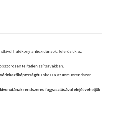
kívül hatékony antioxidánsok: felerősítik az
bbszörösen telítetlen zsírsavakban.
t védekezőképességét.
Fokozza az immunrendszer
e kivonatának rendszeres fogyasztásával elejét vehetjük