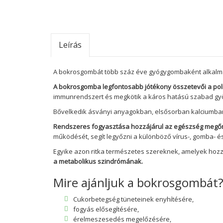
Leírás
A bokrosgombát több száz éve gyógygombaként alkalm
A bokrosgomba legfontosabb jótékony összetevői a pol
immunrendszert és megkötik a káros hatású szabad gy
Bővelkedik ásványi anyagokban, elsősorban kalciumban,
Rendszeres fogyasztása hozzájárul az egészség megőrz
működését, segít legyőzni a különböző vírus-, gomba- és
Egyike azon ritka természetes szereknek, amelyek hoz
a metabolikus szindrómának.
Mire ajánljuk a bokrosgombát
Cukorbetegség tüneteinek enyhítésére,
fogyás elősegítésére,
érelmeszesedés megelőzésére,