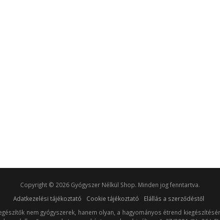
Copyright © 2026 Gyógyszer Nélkül Shop. Minden jog fenntartva.
Adatkezelési tájékoztató
Cookie tájékoztató
Elállás a szerződéstől
egészítők nem gyógyszerek, hanem olyan, a hagyományos étrend kiegészítésére