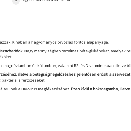
azzák, Kínában a hagyományos orvoslás fontos alapanyaga.
iszacharidok.
Nagy mennyiségben tartalmaz béta-glükánokat, amelyek rend
ököket.
 magnéziumban és káliumban, valamint B2- és D-vitaminokban, illetve tö
éséhez, illetve a betegségmegelőzéshez, jelentősen erősíti a szerveze
 bakteriális fertőzéseket.
zájárulnak a HIV-vírus megfékezéséhez.
Ezen kívül a bokrosgomba, illetv
?