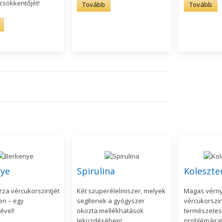
csökkentőjét!
Tovább
Tovább
ye
Spirulina
Koleszte
za vércukorszintjét
Két szuperélelmiszer, melyek
Magas vérn
en – egy
segítenek a gyógyszer
vércukorszint
ével!
okozta mellékhatások
természetes
leküzdésében!
problémáira