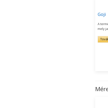
Goji
A termé
mely ja
Tová
Mére