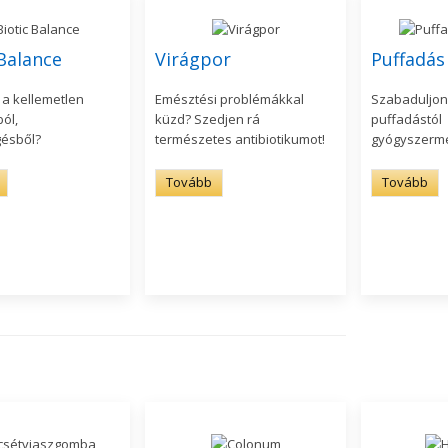
 Balance
Virágpor
Puffadá
 a kellemetlen
Emésztési problémákkal
Szabaduljon
ól,
küzd? Szedjen rá
puffadástól
ésből?
természetes antibiotikumot!
gyógyszerm
Tovább
Tovább