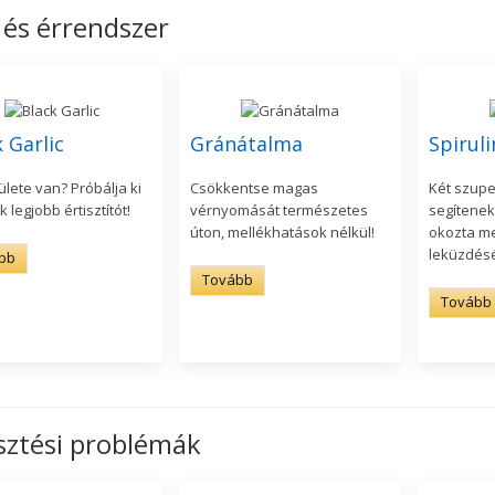
- és érrendszer
 Garlic
Gránátalma
Spiruli
lete van? Próbálja ki
Csökkentse magas
Két szupe
k legjobb értisztítót!
vérnyomását természetes
segítenek
úton, mellékhatások nélkül!
okozta m
leküzdés
bb
Tovább
Tovább
ztési problémák