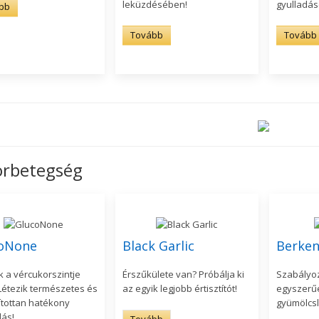
leküzdésében!
gyulladás
bb
Tovább
Tovább
rbetegség
oNone
Black Garlic
Berken
k a vércukorszintje
Érszűkülete van? Próbálja ki
Szabályoz
Létezik természetes és
az egyik legjobb értisztítót!
egyszerű
ítottan hatékony
gyümölcsl
ás!
Tovább