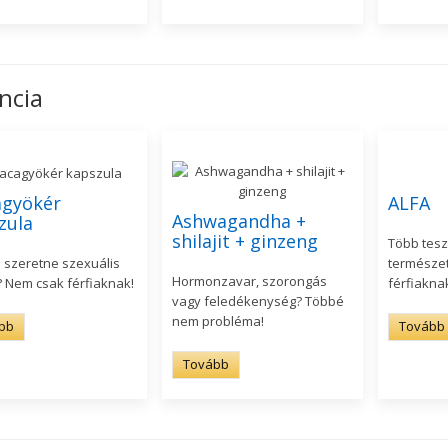
ncia
gyökér
ALFA
Ashwagandha +
zula
shilajit + ginzeng
Több tesz
i szeretne szexuális
természe
Hormonzavar, szorongás
? Nem csak férfiaknak!
férfiakna
vagy feledékenység? Többé
nem probléma!
bb
Tovább
Tovább