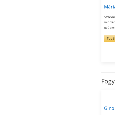
Mári
Szabad
minden
gyógyn
Tová
Fogy
Gino