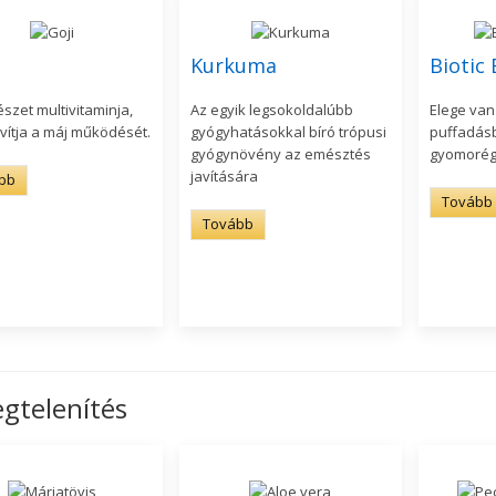
Kurkuma
Biotic
szet multivitaminja,
Az egyik legsokoldalúbb
Elege van
vítja a máj működését.
gyógyhatásokkal bíró trópusi
puffadásb
gyógynövény az emésztés
gyomorég
javítására
bb
Tovább
Tovább
gtelenítés