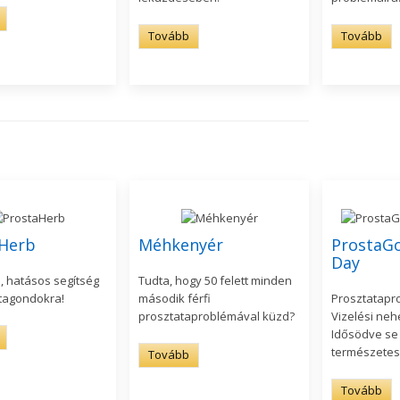
Tovább
Tovább
Herb
Méhkenyér
ProstaGo
Day
, hatásos segítség
Tudta, hogy 50 felett minden
tagondokra!
második férfi
Prosztatapr
prosztataproblémával küzd?
Vizelési ne
Idősödve se 
természetes
Tovább
Tovább