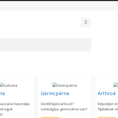
ma
Gerincpárna
Arthro4
anaszaira használja
Derékfájással küzd?
Képzeljen el 
et egyik
Lumbágója, gerincsérve van?
fájdalmak né
bb