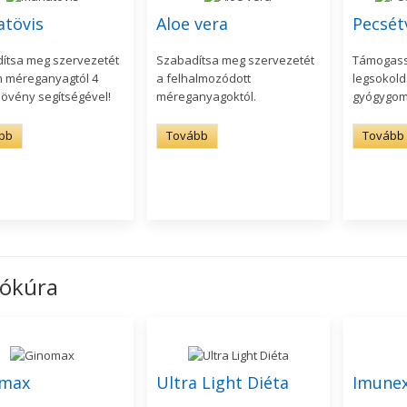
atövis
Aloe vera
Pecsét
ítsa meg szervezetét
Szabadítsa meg szervezetét
Támogass
 méreganyagtól 4
a felhalmozódott
legsokol
övény segítségével!
méreganyagoktól.
gyógygom
bb
Tovább
Tovább
ókúra
max
Ultra Light Diéta
Imune