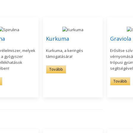
na
Kurkuma
Graviola
rélelmiszer, melyek
Kurkuma, a keringés
Erősítse szí
 a gyógyszer
támogatására!
vérnyomását
ellékhatások
trópusi gyü
ében!
segítségével
Tovább
Tovább