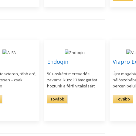
Endoqin
Viapro E
toszteron, több erő,
50+-osként merevedési
Újra magabiz
tesen – csak
zavarral küzd? Támogatást
hálószobába
k!
hoztunk a férfi vitalitásért!
percen belül
Tovább
Tovább