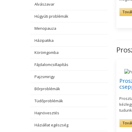
Alvászavar
Tová
Húgyúti problémák
Menopauza
Házipatika
Pros
Körömgomba
Fájdalomcsillapítás
Pajzsmirigy
Pros
csep
Bőrproblémák
Proszt
Tüdőproblémák
kézlegy
tudunk 
Hajnövesztés
Tová
Háziállat egészség