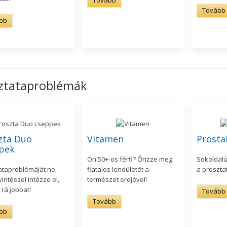
Tovább
bb
ztataproblémák
zta Duo
Vitamen
Prosta
pek
Ön 50+-os férfi? Őrizze meg
Sokoldalú
ataproblémáját ne
fiatalos lendületét a
a proszta
intéssel intézze el,
természet erejével!
rá jobbat!
Tovább
Tovább
bb