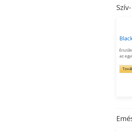
Szív
Black
Érszűkü
az egyi
Tová
Emés