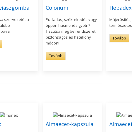
viaszgomba
Colonum
Hepadex
a szervezetét a
Puffadás, székrekedés vagy
Májerősítés
dalúbb
éppen hasmenés gyötri?
természetes
bával!
Tisztítsa meg bélrendszerét
biztonságos és hatékony
Tovább
módon!
Tovább
x
Almaecet-kapszula
Almaece