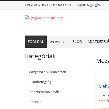
+36 70/637-1573 (H-P 8:00-17:00)
support@gyogyszernel
FŐOLDAL
BLOG
ADATKEZELÉ
WEBSHOP
Kategóriák
Mozg
Mozgásszervi problémák
Cukorbetegség
Méh
Prosztataproblémák
Búcsúzz
problé
Potencia