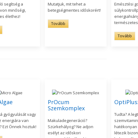
ló segítség a
Mutatjuk, mit tehet a
Emésztési g
von minőségi,
betegségmentes időskorért!
súlykontroll
s élethez!
energiahián
természetes
Tovább
Tovább
Algae
PrOcum
OptiPlus
Szemkomplex
á gyógyulását vagy
Tudta? A leg
z energiára van
Makuladegeneráció?
szemvitamin
 Ezt Önnek hoztuk!
Szürkehályog? Ne adjon
hatékonyan a
esélyt az időskori
létezik bizo