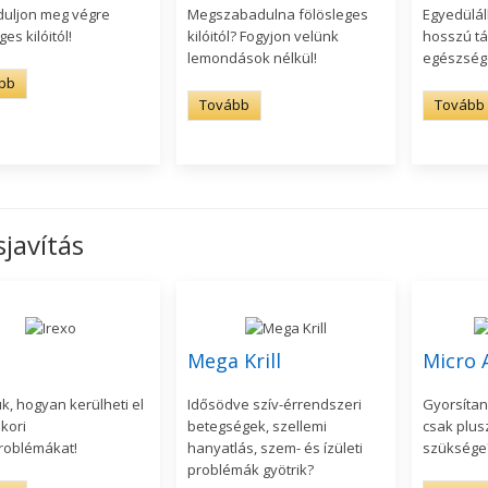
uljon meg végre
Megszabadulna fölösleges
Egyedülál
ges kilóitól!
kilóitól? Fogyjon velünk
hosszú tá
lemondások nélkül!
egészsége
bb
Tovább
Tovább
sjavítás
Mega Krill
Micro 
uk, hogyan kerülheti el
Idősödve szív-érrendszeri
Gyorsítan
kori
betegségek, szellemi
csak plus
oblémákat!
hanyatlás, szem- és ízületi
szüksége?
problémák gyötrik?