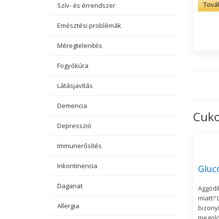
Tová
Szív- és érrendszer
Emésztési problémák
Méregtelenítés
Fogyókúra
Látásjavítás
Demencia
Cuko
Depresszió
Immunerősítés
Inkontinencia
Gluc
Daganat
Aggódi
miatt? 
Allergia
bizony
megold