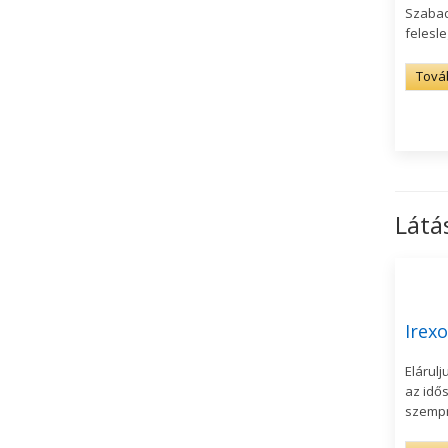
Szabad
felesle
Tová
Látá
Irexo
Elárulj
az idős
szempr