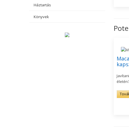
Háztartás
Könyvek
Pote
Maca
kaps
Javítan
életén
Tová