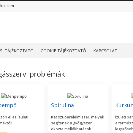
kul.com
SI TÁJÉKOZTATÓ
COOKIE TÁJÉKOZTATÓ
KAPCSOLAT
ásszervi problémák
pempő
Spirulina
Kurku
on el az ízületi
Két szuperélelmiszer, melyek
Ízületi p
máktól!
segítenek a gyógyszer
a termész
okozta mellékhatások
legerőse